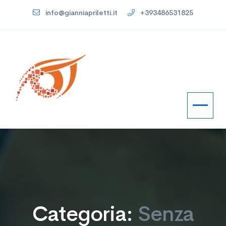
info@gianniapriletti.it
+393486531825
Categoria:
Senza