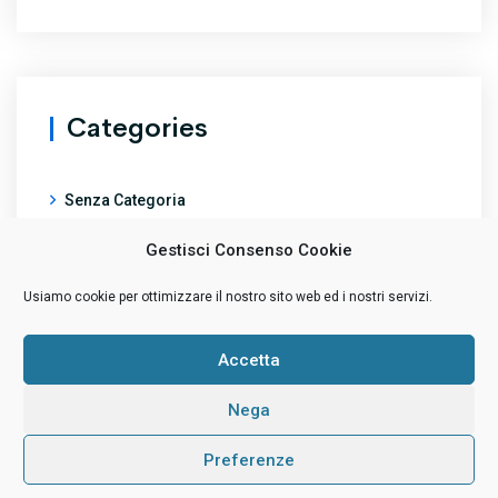
Categories
Senza Categoria
Gestisci Consenso Cookie
Usiamo cookie per ottimizzare il nostro sito web ed i nostri servizi.
Accetta
Nega
Copyright ©2021 Spingiti oltre il Visibile - P.Iva
Preferenze
01656770557